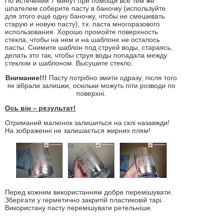
По истечении 7 минут при помощи все тем же
шпателем соберите пасту в баночку (используйте
для этого ещё одну баночку, чтобы не смешивать
старую и новую пасту), т.к. паста многоразового
использования. Хорошо промойте поверхность
стекла, чтобы на нем и на шаблоне не осталось
пасты. Снимите шаблон под струей воды, стараясь,
делать это так, чтобы струя воды попадала между
стеклом и шаблоном. Высушите стекло.
Внимание!!!
Пасту потрібно змити одразу, після того
як зібрали залишки, оскільки можуть піти розводи по
поверхні.
Ось він – результат!
Отриманий малюнок залишиться на склі назавжди!
На зображенні не залишається жирних плям!
Перед кожним використанням добре перемішувати.
Зберігати у герметично закритій пластиковій тарі.
Використану пасту перемішувати ретельніше.