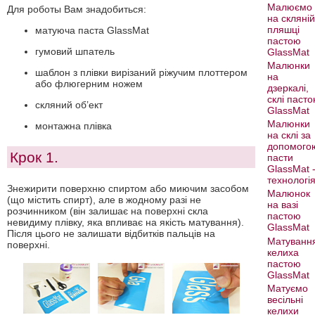
Малюємо
Для роботы Вам знадобиться:
на скляній
пляшці
матуюча паста GlassMat
пастою
гумовий шпатель
GlassMat
Малюнки
шаблон з плівки вирізаний ріжучим плоттером
на
або флюгерним ножем
дзеркалі,
склі паст
скляний об’ект
GlassMat
Малюнки
монтажна плівка
на склі за
допомого
Крок 1.
пасти
GlassMat 
технологі
Знежирити поверхню спиртом або миючим засобом
Малюнок
(що містить спирт), але в жодному разі не
на вазі
розчинником (він залишає на поверхні скла
пастою
невидиму плівку, яка впливає на якість матування).
GlassMat
Після цього не залишати відбитків пальців на
Матуванн
поверхні.
келиха
пастою
GlassMat
Матуємо
весільні
келихи