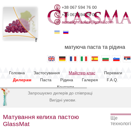
+38 067 594 76 00
+38 067 594 76 00
acmelight.sales@gmail.com
матуюча паста та рідина
Головна
Застосування
Майстер-клас
Переваги
Дилерам
Паста
Рідина
Галерея
F.A.Q.
Контакти
Запрошуємо дилерів до співпраці
В
и
г
і
д
н
і
у
м
о
в
и
.
Матування келиха пастою
Ще
GlassMat
технологі